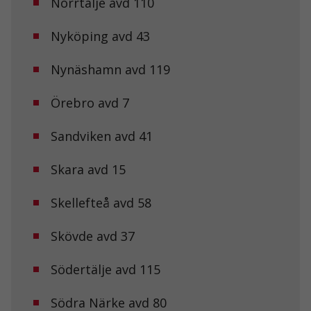
Norrtälje avd 110
Nyköping avd 43
Nynäshamn avd 119
Örebro avd 7
Sandviken avd 41
Skara avd 15
Nödvändiga
Dessa kakor
Skellefteå avd 58
går inte att
välja bort. De
behövs för att
Skövde avd 37
hemsidan
över huvud
taget ska
Södertälje avd 115
fungera.
Södra Närke avd 80