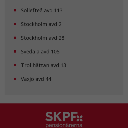
Statistik
Sollefteå avd 113
För att vi ska
kunna
förbättra
Stockholm avd 2
hemsidans
funktionalitet
och
Stockholm avd 28
uppbyggnad,
baserat på
Svedala avd 105
hur
hemsidan
används.
Trollhättan avd 13
Växjö avd 44
Upplevelse
För att vår
hemsida ska
prestera så
bra som
möjligt under
ditt besök.
Om du nekar
de här
kakorna