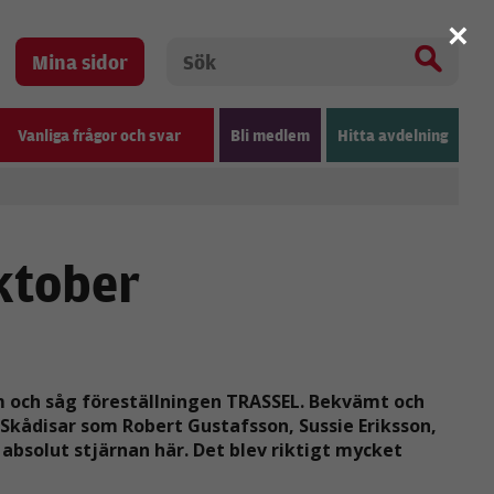
×
Mina sidor
Vanliga frågor och svar
Bli medlem
Hitta avdelning
ktober
lm och såg föreställningen TRASSEL. Bekvämt och
! Skådisar som Robert Gustafsson, Sussie Eriksson,
 absolut stjärnan här. Det blev riktigt mycket