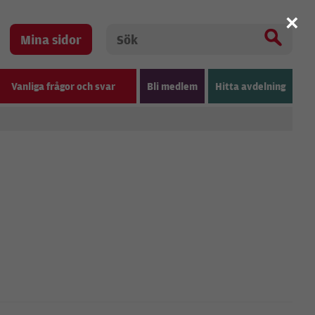
×
Mina sidor
Vanliga frågor och svar
Bli medlem
Hitta avdelning