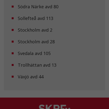
används.
Södra Närke avd 80
Sollefteå avd 113
Upplevelse
För att vår
hemsida ska
Stockholm avd 2
prestera så
bra som
Stockholm avd 28
möjligt under
ditt besök.
Om du nekar
Svedala avd 105
de här
kakorna
kommer viss
Trollhättan avd 13
funktionalitet
att försvinna
Växjö avd 44
från
hemsidan.
Marknadsföring
Genom att dela
med dig av dina