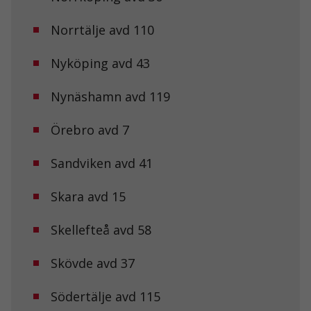
Norrtälje avd 110
Nödvändiga
Dessa kakor
går inte att
Nyköping avd 43
välja bort. De
behövs för att
Nynäshamn avd 119
hemsidan
över huvud
taget ska
Örebro avd 7
fungera.
Sandviken avd 41
Statistik
För att vi ska
Skara avd 15
kunna
förbättra
Skellefteå avd 58
hemsidans
funktionalitet
och
Skövde avd 37
uppbyggnad,
baserat på
hur
Södertälje avd 115
hemsidan