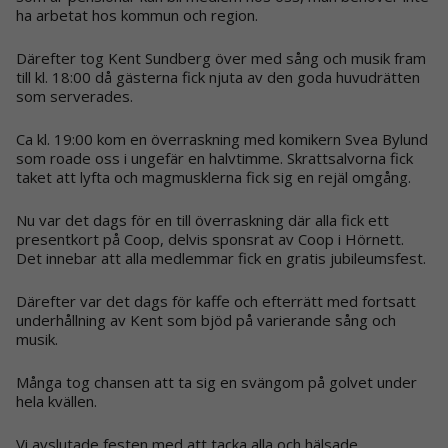
ha arbetat hos kommun och region.
Därefter tog Kent Sundberg över med sång och musik fram
till kl. 18:00 då gästerna fick njuta av den goda huvudrätten
som serverades.
Ca kl. 19:00 kom en överraskning med komikern Svea Bylund
som roade oss i ungefär en halvtimme. Skrattsalvorna fick
taket att lyfta och magmusklerna fick sig en rejäl omgång.
Nu var det dags för en till överraskning där alla fick ett
presentkort på Coop, delvis sponsrat av Coop i Hörnett.
Det innebar att alla medlemmar fick en gratis jubileumsfest.
Därefter var det dags för kaffe och efterrätt med fortsatt
underhållning av Kent som bjöd på varierande sång och
musik.
Många tog chansen att ta sig en svängom på golvet under
hela kvällen.
Vi avslutade festen med att tacka alla och hälsade