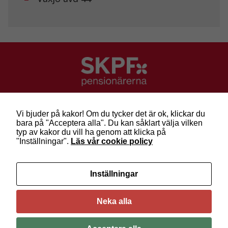
Marknadsföring
Genom att dela
med dig av dina
intressen och ditt
beteende när du
surfar ökar du
chansen att få se
personligt
anpassat innehåll
och erbjudanden.
SKPF Pensionärerna
Besök: Sveavägen 68
Vi bjuder på kakor! Om du tycker det är ok, klickar du
Post: Box 3619, 103 59 Stockholm
bara på "Acceptera alla". Du kan såklart välja vilken
Telefon: 010-222 81 00
typ av kakor du vill ha genom att klicka på
E-post:
info@skpf.se
"Inställningar".
Läs vår cookie policy
SKPF Pensionärerna är en organisation för
Inställningar
pensionärer i alla åldrar. Vi försvarar välfärden och
kräver pensioner som går att leva på –
kom med
oss i dag!
Neka alla