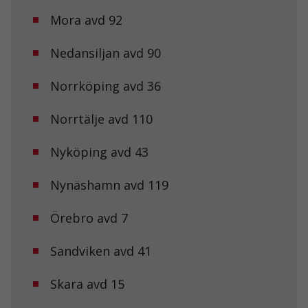
Mora avd 92
Nedansiljan avd 90
Nödvändiga
Norrköping avd 36
Dessa kakor
går inte att
välja bort. De
Norrtälje avd 110
behövs för att
hemsidan
Nyköping avd 43
över huvud
taget ska
fungera.
Nynäshamn avd 119
Örebro avd 7
Statistik
För att vi ska
Sandviken avd 41
kunna
förbättra
hemsidans
Skara avd 15
funktionalitet
och