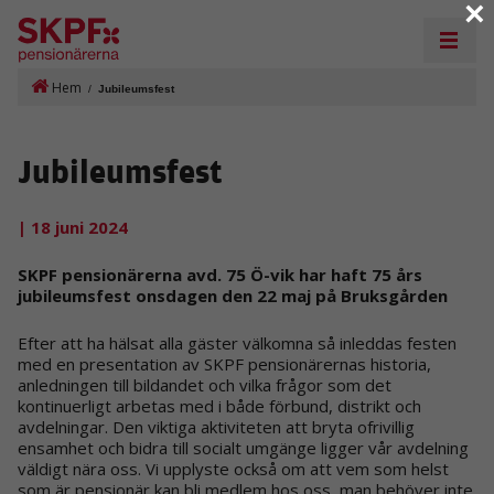
×
Hem
/
Jubileumsfest
Jubileumsfest
| 18 juni 2024
SKPF pensionärerna avd. 75 Ö-vik har haft 75 års
jubileumsfest onsdagen den 22 maj på Bruksgården
Efter att ha hälsat alla gäster välkomna så inleddas festen
med en presentation av SKPF pensionärernas historia,
anledningen till bildandet och vilka frågor som det
kontinuerligt arbetas med i både förbund, distrikt och
avdelningar. Den viktiga aktiviteten att bryta ofrivillig
ensamhet och bidra till socialt umgänge ligger vår avdelning
väldigt nära oss. Vi upplyste också om att vem som helst
som är pensionär kan bli medlem hos oss, man behöver inte