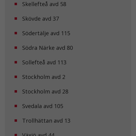
uppbyggnad,
Skellefteå avd 58
baserat på
hur
Skövde avd 37
hemsidan
används.
Södertälje avd 115
Upplevelse
Södra Närke avd 80
För att vår
hemsida ska
prestera så
Sollefteå avd 113
bra som
möjligt under
Stockholm avd 2
ditt besök.
Om du nekar
de här
Stockholm avd 28
kakorna
kommer viss
funktionalitet
Svedala avd 105
att försvinna
från
Trollhättan avd 13
hemsidan.
Växjö avd 44