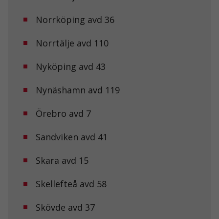
hemsidan
används.
Norrköping avd 36
Norrtälje avd 110
Upplevelse
För att vår
Nyköping avd 43
hemsida ska
prestera så
bra som
Nynäshamn avd 119
möjligt under
ditt besök.
Om du nekar
Örebro avd 7
de här
kakorna
Sandviken avd 41
kommer viss
funktionalitet
att försvinna
Skara avd 15
från
hemsidan.
Skellefteå avd 58
Marknadsföring
Skövde avd 37
Genom att dela