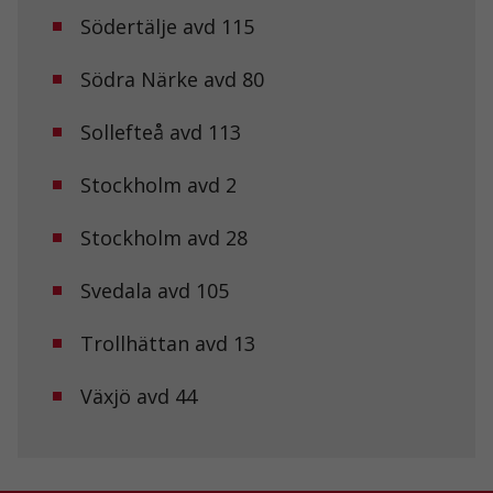
med dig av dina
Södertälje avd 115
intressen och ditt
beteende när du
surfar ökar du
Södra Närke avd 80
chansen att få se
personligt
anpassat innehåll
Sollefteå avd 113
och erbjudanden.
Stockholm avd 2
Stockholm avd 28
Svedala avd 105
Trollhättan avd 13
Växjö avd 44