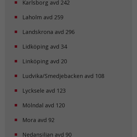
Karlsborg avd 242
Laholm avd 259
Nödvändiga
Dessa kakor
Landskrona avd 296
går inte att
välja bort. De
behövs för att
Lidköping avd 34
hemsidan
över huvud
Linköping avd 20
taget ska
fungera.
Ludvika/Smedjebacken avd 108
Statistik
Lycksele avd 123
För att vi ska
kunna
förbättra
Mölndal avd 120
hemsidans
funktionalitet
Mora avd 92
och
uppbyggnad,
baserat på
Nedansiljan avd 90
hur