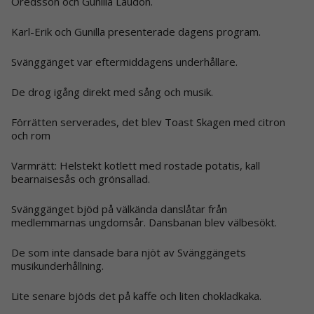
Oredsson och Gunilla Laudon.
Karl-Erik och Gunilla presenterade dagens program.
Svänggänget var eftermiddagens underhållare.
De drog igång direkt med sång och musik.
Förrätten serverades, det blev Toast Skagen med citron
och rom
Varmrätt: Helstekt kotlett med rostade potatis, kall
bearnaisesås och grönsallad.
Svänggänget bjöd på välkända danslåtar från
medlemmarnas ungdomsår. Dansbanan blev välbesökt.
De som inte dansade bara njöt av Svänggängets
musikunderhållning.
Lite senare bjöds det på kaffe och liten chokladkaka.