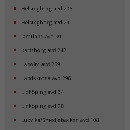
Helsingborg avd 205
Helsingborg avd 23
Jämtland avd 30
Karlsborg avd 242
Laholm avd 259
Landskrona avd 296
Lidköping avd 34
Linköping avd 20
Nödvändiga
Dessa kakor
Ludvika/Smedjebacken avd 108
går inte att
välja bort. De