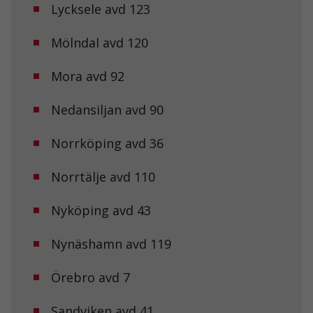
behövs för att
Lycksele avd 123
hemsidan
över huvud
taget ska
Mölndal avd 120
fungera.
Mora avd 92
Statistik
Nedansiljan avd 90
För att vi ska
kunna
förbättra
Norrköping avd 36
hemsidans
funktionalitet
Norrtälje avd 110
och
uppbyggnad,
baserat på
Nyköping avd 43
hur
hemsidan
används.
Nynäshamn avd 119
Örebro avd 7
Upplevelse
För att vår
Sandviken avd 41
hemsida ska