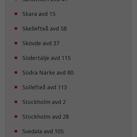
prestera så
bra som
Skara avd 15
möjligt under
ditt besök.
Om du nekar
Skellefteå avd 58
de här
kakorna
Skövde avd 37
kommer viss
funktionalitet
att försvinna
Södertälje avd 115
från
hemsidan.
Södra Närke avd 80
Marknadsföring
Sollefteå avd 113
Genom att dela
med dig av dina
Stockholm avd 2
intressen och ditt
beteende när du
surfar ökar du
Stockholm avd 28
chansen att få se
personligt
anpassat innehåll
Svedala avd 105
och erbjudanden.