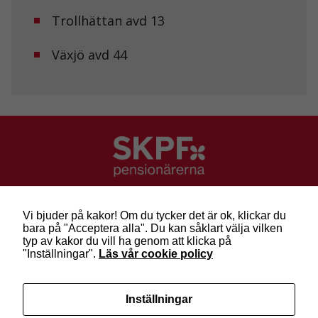
Trollhättan avd 13
Växjö avd 44
SKPF Pensionärerna
Besök: Sveavägen 68
Vi bjuder på kakor! Om du tycker det är ok, klickar du
Post: Box 3619, 103 59 Stockholm
bara på "Acceptera alla". Du kan såklart välja vilken
Telefon: 010-222 81 00
typ av kakor du vill ha genom att klicka på
E-post:
info@skpf.se
"Inställningar".
Läs vår cookie policy
SKPF Pensionärerna är en organisation för
Inställningar
pensionärer i alla åldrar. Vi försvarar välfärden och