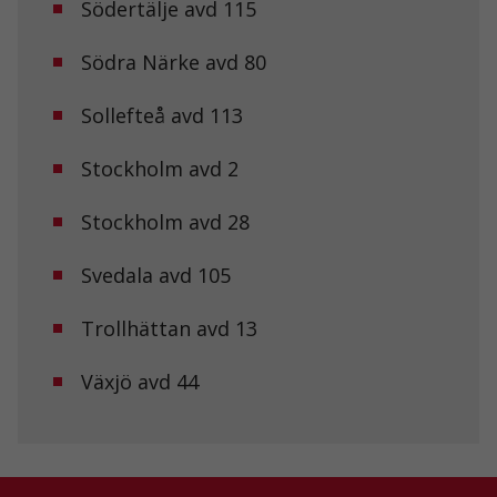
Södertälje avd 115
intressen och ditt
beteende när du
Södra Närke avd 80
surfar ökar du
chansen att få se
personligt
Sollefteå avd 113
anpassat innehåll
och erbjudanden.
Stockholm avd 2
Stockholm avd 28
Svedala avd 105
Trollhättan avd 13
Växjö avd 44