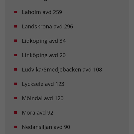
Laholm avd 259
Nödvändiga
Dessa kakor
Landskrona avd 296
går inte att
välja bort. De
Lidköping avd 34
behövs för att
hemsidan
över huvud
Linköping avd 20
taget ska
fungera.
Ludvika/Smedjebacken avd 108
Statistik
Lycksele avd 123
För att vi ska
kunna
Mölndal avd 120
förbättra
hemsidans
funktionalitet
Mora avd 92
och
uppbyggnad,
baserat på
Nedansiljan avd 90
hur