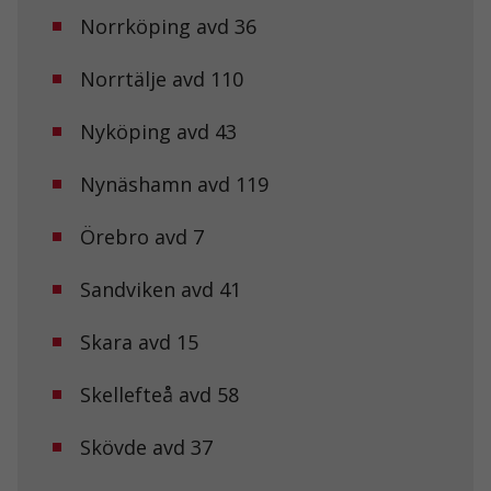
hemsidan
Norrköping avd 36
används.
Norrtälje avd 110
Upplevelse
För att vår
Nyköping avd 43
hemsida ska
prestera så
Nynäshamn avd 119
bra som
möjligt under
ditt besök.
Örebro avd 7
Om du nekar
de här
kakorna
Sandviken avd 41
kommer viss
funktionalitet
Skara avd 15
att försvinna
från
hemsidan.
Skellefteå avd 58
Skövde avd 37
Marknadsföring
Genom att dela
med dig av dina