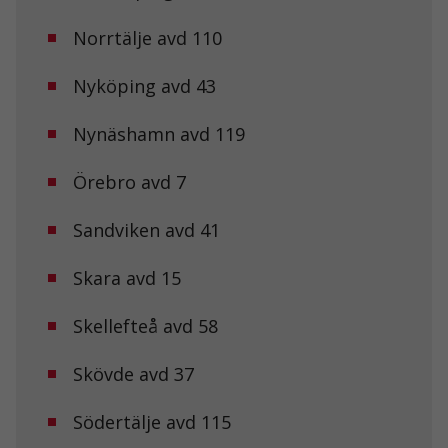
Norrtälje avd 110
Nyköping avd 43
Nynäshamn avd 119
Örebro avd 7
Sandviken avd 41
Nödvändiga
Skara avd 15
Dessa kakor
går inte att
Skellefteå avd 58
välja bort. De
behövs för att
hemsidan
Skövde avd 37
över huvud
taget ska
fungera.
Södertälje avd 115