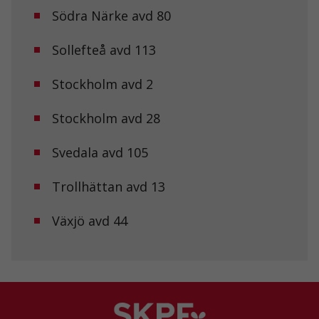
Södra Närke avd 80
Statistik
För att vi ska
Sollefteå avd 113
kunna
förbättra
hemsidans
Stockholm avd 2
funktionalitet
och
uppbyggnad,
Stockholm avd 28
baserat på
hur
Svedala avd 105
hemsidan
används.
Trollhättan avd 13
Upplevelse
Växjö avd 44
För att vår
hemsida ska
prestera så
bra som
möjligt under
ditt besök.
Om du nekar
de här