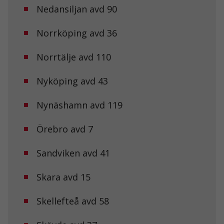
Nedansiljan avd 90
Norrköping avd 36
Nödvändiga
Dessa kakor
Norrtälje avd 110
går inte att
välja bort. De
behövs för att
Nyköping avd 43
hemsidan
över huvud
Nynäshamn avd 119
taget ska
fungera.
Örebro avd 7
Statistik
Sandviken avd 41
För att vi ska
kunna
Skara avd 15
förbättra
hemsidans
funktionalitet
Skellefteå avd 58
och
uppbyggnad,
baserat på