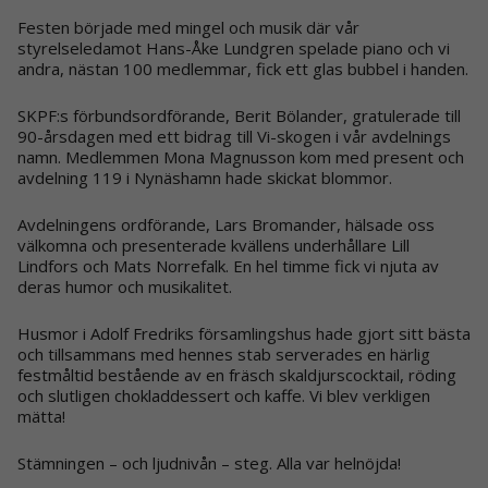
Festen började med mingel och musik där vår
styrelseledamot Hans-Åke Lundgren spelade piano och vi
andra, nästan 100 medlemmar, fick ett glas bubbel i handen.
SKPF:s förbundsordförande, Berit Bölander, gratulerade till
90-årsdagen med ett bidrag till Vi-skogen i vår avdelnings
namn. Medlemmen Mona Magnusson kom med present och
avdelning 119 i Nynäshamn hade skickat blommor.
Avdelningens ordförande, Lars Bromander, hälsade oss
välkomna och presenterade kvällens underhållare Lill
Lindfors och Mats Norrefalk. En hel timme fick vi njuta av
deras humor och musikalitet.
Husmor i Adolf Fredriks församlingshus hade gjort sitt bästa
och tillsammans med hennes stab serverades en härlig
festmåltid bestående av en fräsch skaldjurscocktail, röding
och slutligen chokladdessert och kaffe. Vi blev verkligen
mätta!
Stämningen – och ljudnivån – steg. Alla var helnöjda!