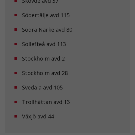
Skövde avd 37
hur
hemsidan
Södertälje avd 115
används.
Södra Närke avd 80
Upplevelse
För att vår
Sollefteå avd 113
hemsida ska
prestera så
bra som
Stockholm avd 2
möjligt under
ditt besök.
Stockholm avd 28
Om du nekar
de här
kakorna
Svedala avd 105
kommer viss
funktionalitet
att försvinna
Trollhättan avd 13
från
hemsidan.
Växjö avd 44
Marknadsföring