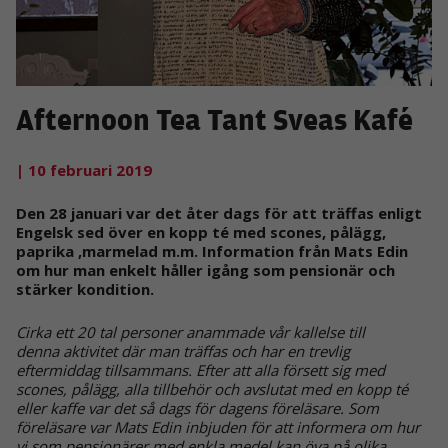
Afternoon Tea Tant Sveas Kafé
| 10 februari 2019
Den 28 januari var det åter dags för att träffas enligt
Engelsk sed över en kopp té med scones, pålägg,
paprika ,marmelad m.m. Information från Mats Edin
om hur man enkelt håller igång som pensionär och
stärker kondition.
Cirka ett 20 tal personer anammade vår kallelse till
denna
aktivitet där man träffas och har en trevlig
eftermiddag tillsammans. Efter att alla försett sig med
scones, pålägg, alla tillbehör och avslutat med en kopp té
eller kaffe var det så dags för dagens föreläsare. Som
föreläsare var Mats Edin inbjuden för att informera om hur
vi som pensionärer med enkla medel kan öva på olika