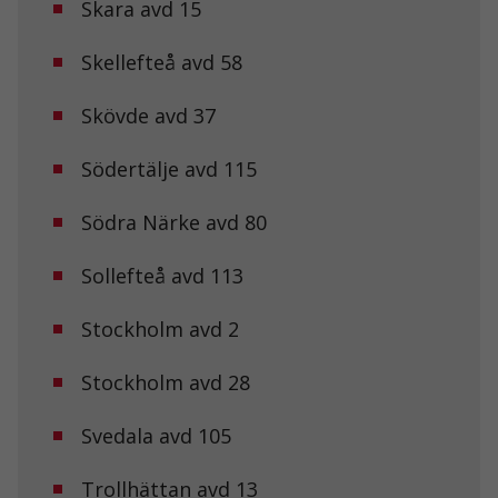
Skara avd 15
Marknadsföring
Skellefteå avd 58
Genom att dela
med dig av dina
intressen och ditt
Skövde avd 37
beteende när du
surfar ökar du
chansen att få se
Södertälje avd 115
personligt
anpassat innehåll
Södra Närke avd 80
och erbjudanden.
Sollefteå avd 113
Stockholm avd 2
Stockholm avd 28
Svedala avd 105
Trollhättan avd 13