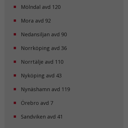
och
Mölndal avd 120
uppbyggnad,
baserat på
hur
Mora avd 92
hemsidan
används.
Nedansiljan avd 90
Upplevelse
Norrköping avd 36
För att vår
hemsida ska
Norrtälje avd 110
prestera så
bra som
möjligt under
Nyköping avd 43
ditt besök.
Om du nekar
Nynäshamn avd 119
de här
kakorna
kommer viss
Örebro avd 7
funktionalitet
att försvinna
från
Sandviken avd 41
hemsidan.