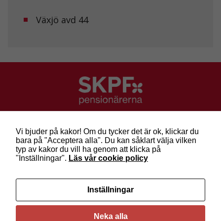
Växjö avd 44
SKPF Pensionärerna
Besök: Sveavägen 68
Vi bjuder på kakor! Om du tycker det är ok, klickar du
Post: Box 3619, 103 59 Stockholm
bara på "Acceptera alla". Du kan såklart välja vilken
Telefon: 010-222 81 00
typ av kakor du vill ha genom att klicka på
E-post:
info@skpf.se
"Inställningar".
Läs vår cookie policy
SKPF Pensionärerna är en organisation för
Inställningar
pensionärer i alla åldrar. Vi försvarar välfärden och
kräver pensioner som går att leva på –
kom med
oss i dag!
Neka alla