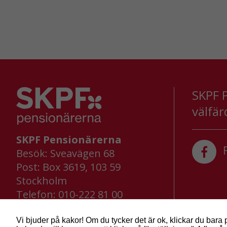
SKPF P
välfär
SKPF Pensionärerna
F
Besök: Sveavägen 68
Post: Box 3619, 103 59
Stockholm
Telefon: 010-222 81 00
E-post:
info@skpf.se
Vi bjuder på kakor! Om du tycker det är ok, klickar du bara 