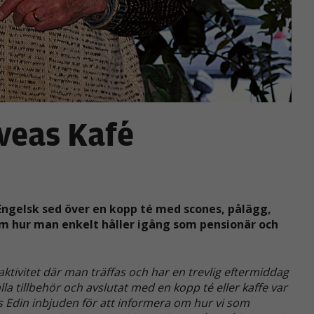
veas Kafé
t Engelsk sed över en kopp té med scones, pålägg,
m hur man enkelt håller igång som pensionär och
aktivitet där man träffas och har en trevlig eftermiddag
lla tillbehör och avslutat med en kopp té eller kaffe var
s Edin inbjuden för att informera om hur vi som