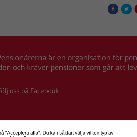
Marknadsföring
Genom att dela
med dig av dina
intressen och ditt
beteende när du
surfar ökar du
chansen att få se
personligt
anpassat innehåll
och erbjudanden.
ensionärerna är en organisation för pensi
den och kräver pensioner som går att le
ölj oss på Facebook
på "Acceptera alla". Du kan såklart välja vilken typ av