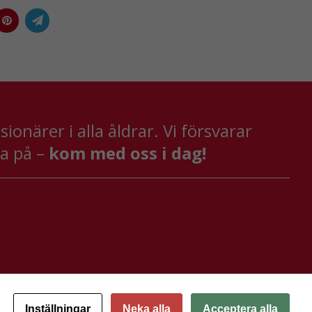
onärer i alla åldrar. Vi försvarar
va på –
kom med oss i dag!
Inställningar
Neka alla
Acceptera alla