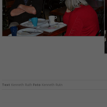
baserat på
hur
hemsidan
används.
Upplevelse
För att vår
hemsida ska
prestera så
bra som
möjligt under
ditt besök.
Om du nekar
de här
kakorna
kommer viss
funktionalitet
att försvinna
Text
Kenneth Ruth
Foto
Kenneth Rutn
från
hemsidan.