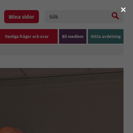
×
Mina sidor
Vanliga frågor och svar
Bli medlem
Hitta avdelning