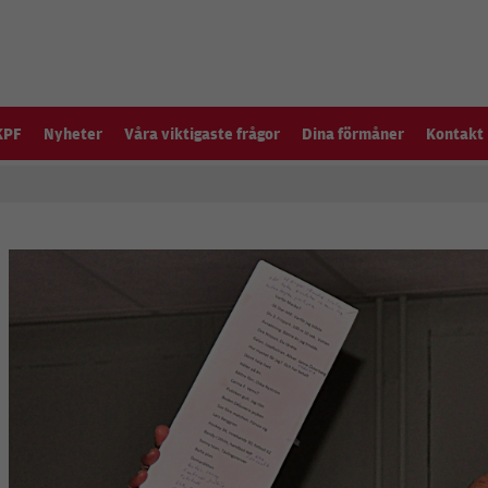
KPF
Nyheter
Våra viktigaste frågor
Dina förmåner
Kontakt