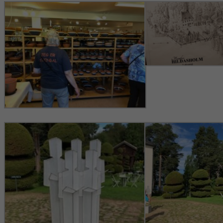
hur
hemsidan
används.
Upplevelse
För att vår
hemsida ska
prestera så
bra som
möjligt under
ditt besök.
Om du nekar
de här
kakorna
kommer viss
funktionalitet
att försvinna
från
hemsidan.
Marknadsföring