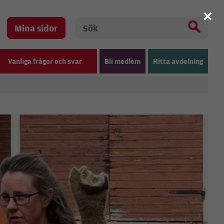
×
Mina sidor
Vanliga frågor och svar
Bli medlem
Hitta avdelning