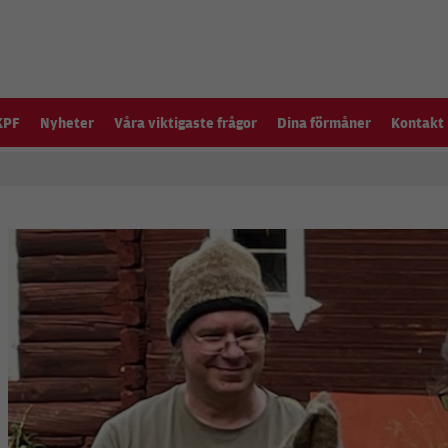
KPF
Nyheter
Våra viktigaste frågor
Dina förmåner
Kontakt