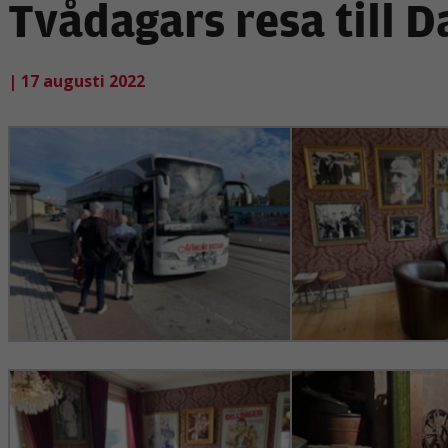
Tvådagars resa till D
| 17 augusti 2022