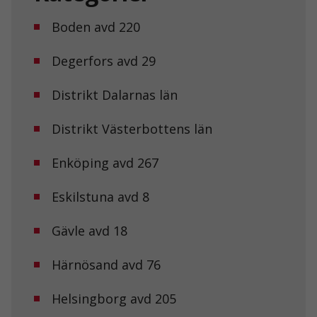
Boden avd 220
Degerfors avd 29
Nödvändiga
Distrikt Dalarnas län
Dessa kakor
går inte att
Distrikt Västerbottens län
välja bort. De
behövs för att
hemsidan
Enköping avd 267
över huvud
taget ska
fungera.
Eskilstuna avd 8
Gävle avd 18
Statistik
För att vi ska
Härnösand avd 76
kunna
förbättra
hemsidans
Helsingborg avd 205
funktionalitet
och