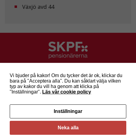
Växjö avd 44
SKPF Pensionärerna
Besök: Sveavägen 68
Vi bjuder på kakor! Om du tycker det är ok, klickar du
Post: Box 3619, 103 59 Stockholm
bara på "Acceptera alla". Du kan såklart välja vilken
Telefon: 010-222 81 00
typ av kakor du vill ha genom att klicka på
E-post:
info@skpf.se
"Inställningar".
Läs vår cookie policy
SKPF Pensionärerna är en organisation för
Inställningar
pensionärer i alla åldrar. Vi försvarar välfärden och
kräver pensioner som går att leva på –
kom med
oss i dag!
Neka alla