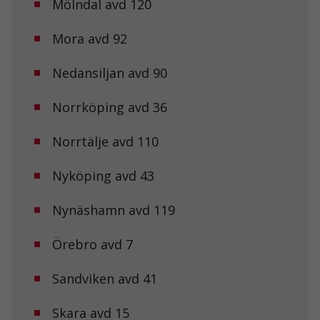
Mölndal avd 120
Marknadsföring
Genom att dela
Mora avd 92
med dig av dina
intressen och ditt
Nedansiljan avd 90
beteende när du
surfar ökar du
chansen att få se
Norrköping avd 36
personligt
anpassat innehåll
och erbjudanden.
Norrtälje avd 110
Nyköping avd 43
Nynäshamn avd 119
Örebro avd 7
Sandviken avd 41
Skara avd 15