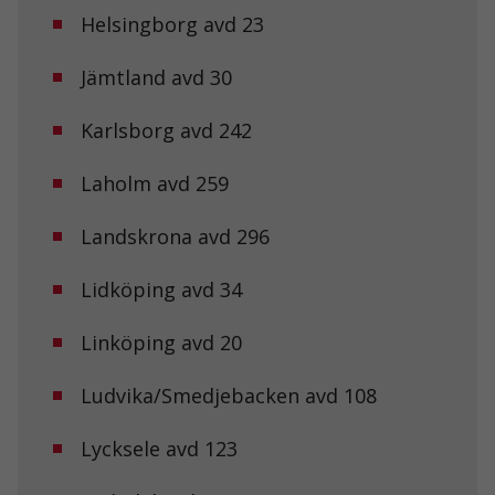
uppbyggnad,
Helsingborg avd 23
baserat på
hur
Jämtland avd 30
hemsidan
används.
Karlsborg avd 242
Upplevelse
Laholm avd 259
För att vår
hemsida ska
prestera så
Landskrona avd 296
bra som
möjligt under
Lidköping avd 34
ditt besök.
Om du nekar
de här
Linköping avd 20
kakorna
kommer viss
funktionalitet
Ludvika/Smedjebacken avd 108
att försvinna
från
Lycksele avd 123
hemsidan.