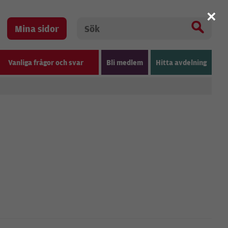
×
Mina sidor
Vanliga frågor och svar
Bli medlem
Hitta avdelning