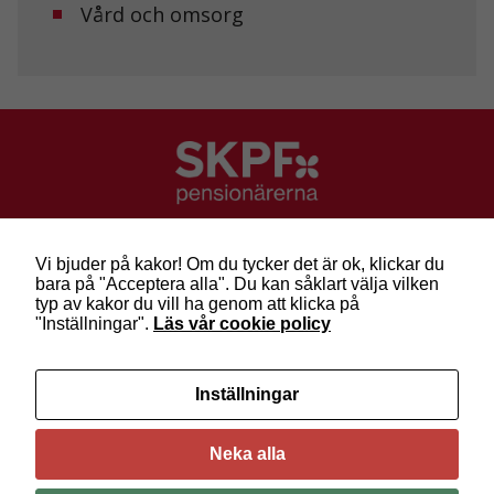
Vård och omsorg
uppbyggnad,
baserat på
hur
hemsidan
används.
Upplevelse
För att vår
hemsida ska
prestera så
SKPF Pensionärerna
bra som
Besök: Sveavägen 68
Vi bjuder på kakor! Om du tycker det är ok, klickar du
möjligt under
Post: Box 3619, 103 59 Stockholm
bara på "Acceptera alla". Du kan såklart välja vilken
ditt besök.
Telefon: 010-222 81 00
typ av kakor du vill ha genom att klicka på
Om du nekar
E-post:
info@skpf.se
"Inställningar".
Läs vår cookie policy
de här
kakorna
kommer viss
SKPF Pensionärerna är en organisation för
funktionalitet
Inställningar
pensionärer i alla åldrar. Vi försvarar välfärden och
att försvinna
kräver pensioner som går att leva på –
kom med
från
oss i dag!
hemsidan.
Neka alla