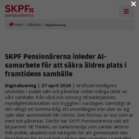
×
Hem
Allmänt
/
/
Digitalisering
SKPF Pensionärerna inleder AI-
samarbete för att säkra äldres plats i
framtidens samhälle
Digitalisering
| 27 april 2026
| Artificiell intelligens
utvecklas i snabb takt och påverkar redan många delar av
vårt samhälle; från vård och omsorg till banktjänster,
myndighetskontakter och trygghet i vardagen. Samtidigt är
det viktigt att komma ihåg att utvecklingen inte sker av sig
själv eller automatiskt blir rättvis. Den formas av oss som är
med och påverkar. Därför har SKPF Pensionärerna valt att
bli partner till ThinkAI, en tankesmedja som samlar aktörer
från politik, akademi och näringsliv för att gemensamt öka
förståelsen för AI och bidra till hur den utvecklas i samhället.