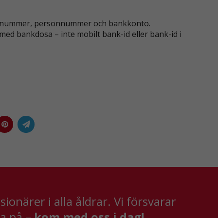
fonnummer, personnummer och bankkonto.
med bankdosa – inte mobilt bank-id eller bank-id i
onärer i alla åldrar. Vi försvarar
va på –
kom med oss i dag!