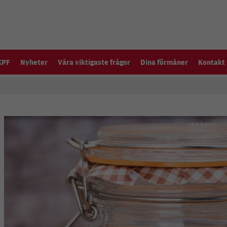
KPF
Nyheter
Våra viktigaste frågor
Dina förmåner
Kontakt