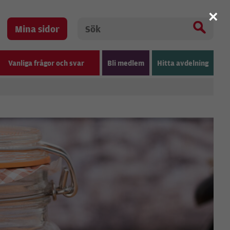
×
Mina sidor
Vanliga frågor och svar
Bli medlem
Hitta avdelning