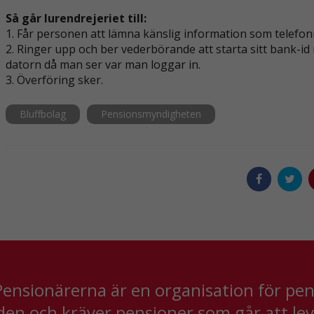
Så går lurendrejeriet till:
1. Får personen att lämna känslig information som tele
2. Ringer upp och ber vederbörande att starta sitt bank-id 
datorn då man ser var man loggar in.
3. Överföring sker.
Bluffbolag
Pensionsmyndigheten
Nödvändiga
Dessa kakor
går inte att
välja bort. De
behövs för att
hemsidan
över huvud
taget ska
fungera.
ensionärerna är en organisation för pensi
Statistik
den och kräver pensioner som går att le