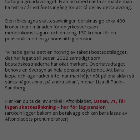
förhöjda grundavdraget. Från och med nästa år måste man
ha fyllt 67 år vid årets ingång för att få del av detta avdrag.
Den föreslagna skattesänkningen beräknas ge cirka 400
kronor mer i månaden för en yrkesverksam
medelinkomsttagare och omkring 150 kronor för en
pensionär med en genomsnittlig pension.
”Vi hade gärna sett en höjning av taket i bostadstillägget,
det har legat still sedan 2022 samtidigt som
bostadskostnaderna har ökat markant. Överhuvudtaget
behövs en översyn av hela pensionssystemet. Att bara
lappa och laga räcker inte, när man höjer nåt på ena sidan så
sänks något annat på andra sidan”, menar Liza di Paolo-
Sandberg.
Här kan du ta del av artikel i Aftonbladet,
Östen, 71, får
ingen skattesänkning – har för låg pension
(artikeln ligger bakom en betalvägg och kan bara läsas av
Aftonbladets prenumeranter)