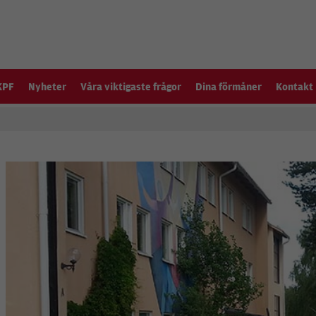
KPF
Nyheter
Våra viktigaste frågor
Dina förmåner
Kontakt