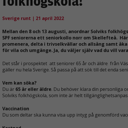
folkhögskola!
Sverige runt
| 21 april 2022
Mellan den 8 och 13 augusti, anordnar Solviks folkhö
SPF seniorerna ett seniorkollo norr om Skellefteå. Hä
promenera, delta i trivselkvällar och allsång samt åk
för vila och umgänge. Ja, du väljer själv vad du vill va
Det står i prospektet
att seniorer 65 år och äldre
från Väs
gäller nu hela Sverige. Så passa på att sök till det enda sen
Vem kan söka?
Du är
65 år eller äldre
. Du behöver klara din personliga o
Solviks folkhögskola, som inte är helt tillgänglighetsanpas
Vaccination
Du som deltar ska kunna visa upp intyg på genomförd vacc
Kostnad