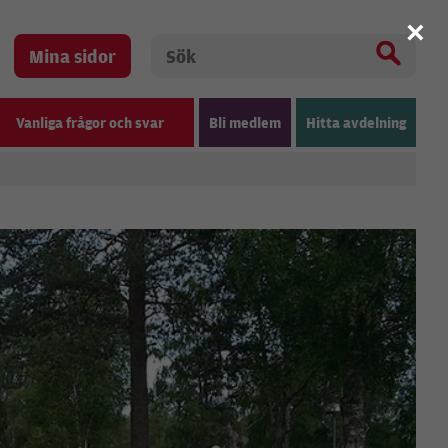
×
Mina sidor
Vanliga frågor och svar
Bli medlem
Hitta avdelning