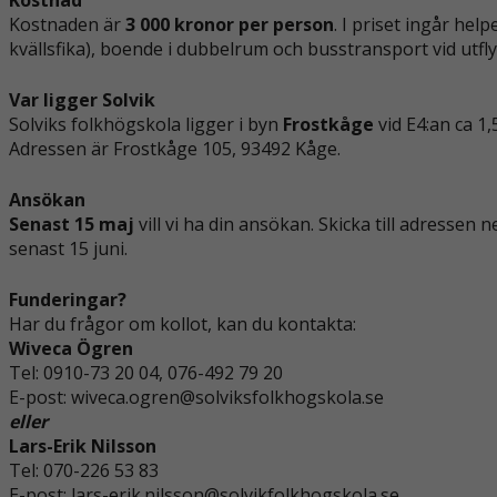
Kostnaden är
3 000 kronor per person
. I priset ingår hel
kvällsfika), boende i dubbelrum och busstransport vid utfly
Var ligger Solvik
Solviks folkhögskola ligger i byn
Frostkåge
vid E4:an ca
1,
Adressen är Frostkåge 105, 93492 Kåge.
Ansökan
Senast 15 maj
vill vi ha din ansökan. Skicka till adressen
senast 15 juni.
Funderingar?
Har du frågor om kollot, kan du kontakta:
Wiveca Ögren
Tel: 0910-73 20 04, 076-492 79 20
E-post: wiveca.ogren@solviksfolkhogskola.se
eller
Lars-Erik Nilsson
Tel: 070-226 53 83
E-post: lars-erik.nilsson@solvikfolkhogskola.se