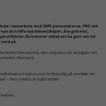
gskola i samarbete med SKPF pensionärerna, PRO och
r kan du träffa nya bekantskaper, äta god mat,
a på utflykter. Du kommer också att ha gott om tid
ra med på.
terbotten kan ansöka, men inbjudan har utvidgats och
iorkollot i Norrland.
mvårdnad och själv kunna förflytta dig på området vid
sat – men rollator är inget hinder.
ination.