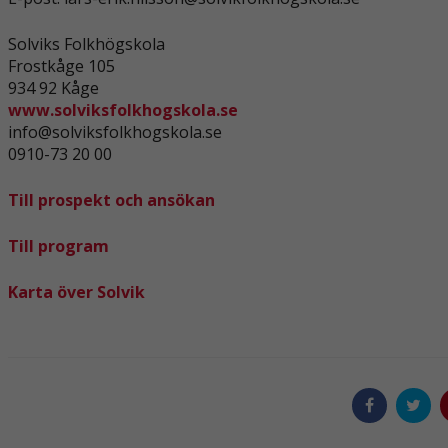
Solviks Folkhögskola
Frostkåge 105
Nödvändiga
934 92 Kåge
Dessa kakor
www.solviksfolkhogskola.se
går inte att
välja bort. De
info@solviksfolkhogskola.se
behövs för att
0910-73 20 00
hemsidan
över huvud
Till prospekt och ansökan
taget ska
fungera.
Till program
Statistik
Karta över Solvik
För att vi ska
kunna
förbättra
hemsidans
funktionalitet
och
uppbyggnad,
baserat på
hur