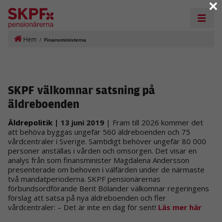
×
Hem
/
Finansministerna
SKPF välkomnar satsning på
äldreboenden
Äldrepolitik
| 13 juni 2019
| Fram till 2026 kommer det
att behöva byggas ungefär 560 äldreboenden och 75
vårdcentraler i Sverige. Samtidigt behöver ungefär 80 000
personer anställas i vården och omsorgen. Det visar en
analys från som finansminister Magdalena Andersson
presenterade om behoven i välfärden under de närmaste
två mandatperioderna. SKPF pensionärernas
förbundsordförande Berit Bölander välkomnar regeringens
förslag att satsa på nya äldreboenden och fler
vårdcentraler: – Det är inte en dag för sent!
Läs mer här