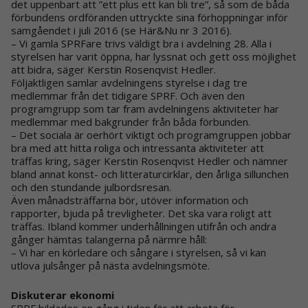
det uppenbart att ”ett plus ett kan bli tre”, så som de båda
förbundens ordföranden uttryckte sina förhoppningar inför
samgåendet i juli 2016 (se Här&Nu nr 3 2016).
– Vi gamla SPRFare trivs väldigt bra i avdelning 28. Alla i
styrelsen har varit öppna, har lyssnat och gett oss möjlighet
att bidra, säger Kerstin Rosenqvist Hedler.
Följaktligen samlar avdelningens styrelse i dag tre
medlemmar från det tidigare SPRF. Och även den
programgrupp som tar fram avdelningens aktiviteter har
medlemmar med bakgrunder från båda förbunden.
– Det sociala är oerhört viktigt och programgruppen jobbar
bra med att hitta roliga och intressanta aktiviteter att
träffas kring, säger Kerstin Rosenqvist Hedler och nämner
bland annat konst- och litteraturcirklar, den årliga sillunchen
och den stundande julbordsresan.
Även månadsträffarna bör, utöver information och
rapporter, bjuda på trevligheter. Det ska vara roligt att
träffas. Ibland kommer underhållningen utifrån och andra
gånger hämtas talangerna på närmre håll:
– Vi har en körledare och sångare i styrelsen, så vi kan
utlova julsånger på nästa avdelningsmöte.
Diskuterar ekonomi