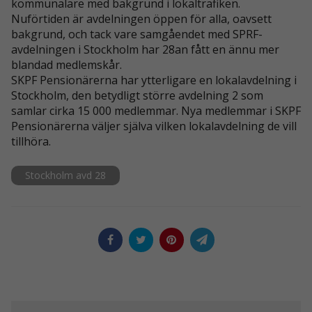
kommunalare med bakgrund i lokaltrafiken.
Nuförtiden är avdelningen öppen för alla, oavsett
bakgrund, och tack vare samgåendet med SPRF-
avdelningen i Stockholm har 28an fått en ännu mer
blandad medlemskår.
SKPF Pensionärerna har ytterligare en lokalavdelning i
Stockholm, den betydligt större avdelning 2 som
samlar cirka 15 000 medlemmar. Nya medlemmar i SKPF
Pensionärerna väljer själva vilken lokalavdelning de vill
Nödvändiga
tillhöra.
Dessa kakor
går inte att
Stockholm avd 28
välja bort. De
behövs för att
hemsidan
över huvud
taget ska
fungera.
Statistik
För att vi ska
kunna