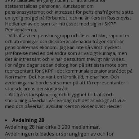
SPRF bildades en gång i tiden för att arbeta för
statsanställdas pensioner. Kunskapen om
pensionssystemet och intresset för pensionsfrågorna satte
en tydlig prägel på förbundet, och nu är Kerstin Rosenqvist
Hedler en av de som tar intresset med sig in i SKPF
Pensionärerna.
– Vi träffas i en pensionsgrupp och läser artiklar, rapporter
och utredningar och diskuterar allehanda frågor som rör
pensionärernas ekonomi. Jag kan inte så värst mycket i
jämförelse med en del andra som är väldigt kunniga, men
det är intressant och vi har dessutom trevligt när vi ses.
För några dagar sedan deltog hon på sitt sista möte som
representant för SKPF i det kommunala pensionärsrådet på
Norrmalm. Det har varit en lärorik tid, menar hon. Och
avdelningarna borde satsa mer på att få representanter i
stadsdelarnas pensionärsråd:
– Allt från stadsplanering och trygghet till trafik och
snöröjning påverkar vår vardag och det är viktigt att vi är
med och påverkar, avslutar Kerstin Rosenqvist Hedler.
Avdelning 28
Avdelning 28 har cirka 3 200 medlemmar.
Avdelningen bildades ursprungligen av och för