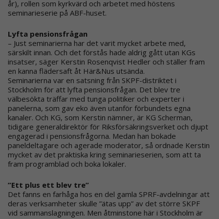
år), rollen som kyrkvärd och arbetet med höstens
seminarieserie på ABF-huset.
Lyfta pensionsfrågan
– Just seminarierna har det varit mycket arbete med,
särskilt innan. Och det förstås hade aldrig gått utan KGs
insatser, säger Kerstin Rosenqvist Hedler och ställer fram
en kanna flädersaft åt Här&Nus utsända.
Seminarierna var en satsning från SKPF-distriktet i
Stockholm för att lyfta pensionsfrågan. Det blev tre
välbesökta träffar med tunga politiker och experter i
panelerna, som gav eko även utanför förbundets egna
kanaler. Och KG, som Kerstin nämner, är KG Scherman,
tidigare generaldirektör för Riksförsäkringsverket och djupt
engagerad i pensionsfrågorna. Medan han bokade
paneldeltagare och agerade moderator, så ordnade Kerstin
mycket av det praktiska kring seminarieserien, som att ta
fram programblad och boka lokaler.
”Ett plus ett blev tre”
Det fanns en farhåga hos en del gamla SPRF-avdelningar att
deras verksamheter skulle ”ätas upp” av det större SKPF
vid sammanslagningen. Men åtminstone här i Stockholm är