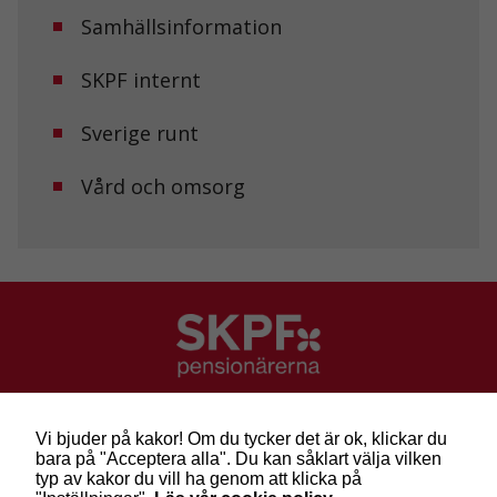
från
Samhällsinformation
hemsidan.
SKPF internt
Marknadsföring
Sverige runt
Genom att dela
med dig av dina
intressen och ditt
Vård och omsorg
beteende när du
surfar ökar du
chansen att få se
personligt
anpassat innehåll
och erbjudanden.
SKPF Pensionärerna
Besök: Sveavägen 68
Vi bjuder på kakor! Om du tycker det är ok, klickar du
Post: Box 3619, 103 59 Stockholm
bara på "Acceptera alla". Du kan såklart välja vilken
Telefon: 010-222 81 00
typ av kakor du vill ha genom att klicka på