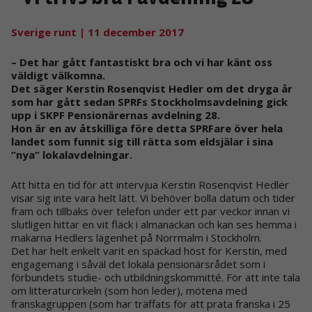
Sverige runt
| 11 december 2017
– Det har gått fantastiskt bra och vi har känt oss
väldigt välkomna.
Det säger Kerstin Rosenqvist Hedler om det dryga år
som har gått sedan SPRFs Stockholmsavdelning gick
upp i SKPF Pensionärernas avdelning 28.
Hon är en av åtskilliga före detta SPRFare över hela
landet som funnit sig till rätta som eldsjälar i sina
”nya” lokalavdelningar.
Att hitta en tid för att intervjua Kerstin Rosenqvist Hedler
visar sig inte vara helt lätt. Vi behöver bolla datum och tider
fram och tillbaks över telefon under ett par veckor innan vi
slutligen hittar en vit fläck i almanackan och kan ses hemma i
makarna Hedlers lägenhet på Norrmalm i Stockholm.
Det har helt enkelt varit en späckad höst för Kerstin, med
engagemang i såväl det lokala pensionärsrådet som i
förbundets studie- och utbildningskommitté. För att inte tala
om litteraturcirkeln (som hon leder), mötena med
franskagruppen (som har träffats för att prata franska i 25