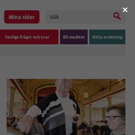
×
Mina sidor
Vanliga frågor och svar
Bli medlem
Hitta avdelning